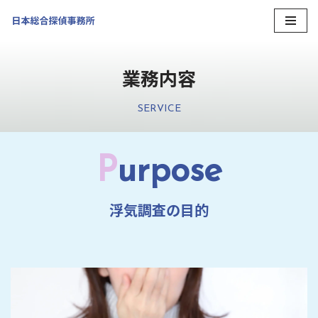
コ
ン
業務内容
テ
ン
ツ
SERVICE
へ
ス
P
urpose
キ
ッ
プ
浮気調査の目的